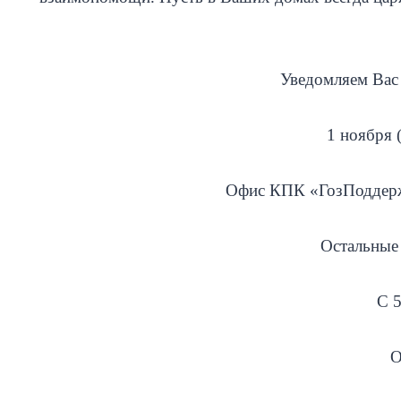
Уведомляем Вас 
1 ноября 
Офис КПК «ГозПоддержка
Остальные 
С 5
О