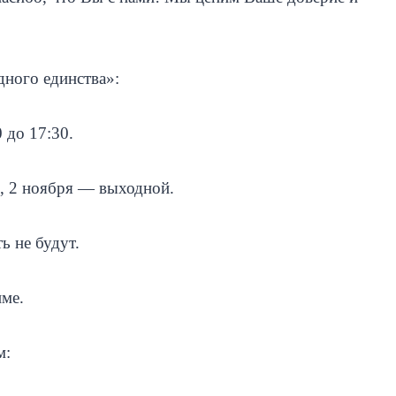
дного единства»:
 до 17:30.
0, 2 ноября — выходной.
ь не будут.
име.
м: