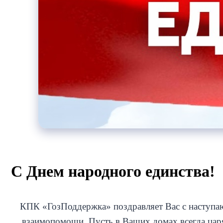
С Днем народного единства!
КПК «ГозПоддержка» поздравляет Вас с наступа
взаимопомощи. Пусть в Ваших домах всегда царят