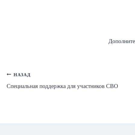
Дополните
Навигация
НАЗАД
Специальная поддержка для участников СВО
по
записям