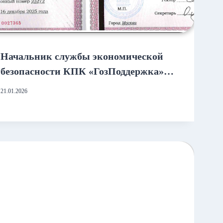
Начальник службы экономической
безопасности КПК «ГозПоддержка»
повысил квалификацию в сфере
21.01.2026
финансового анализа