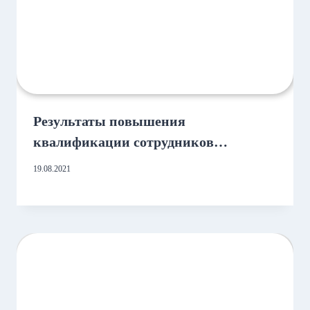
Результаты повышения
квалификации сотрудников
Департамента взыскания!
19.08.2021