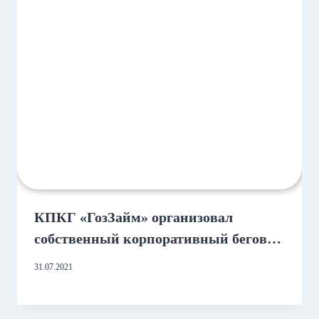
КПКГ «ГозЗайм» организовал
собственный корпоративный беговой
старт!
31.07.2021