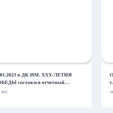
.01.2023 в ДК ИМ. XXX-ЛЕТИЯ
О
БЕДЫ состоялся отчетный
г
нцерт творческих коллективов
М
1.2023
14
спублики Марий Эл
«