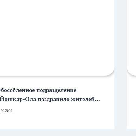
бособленное подразделение
.Йошкар-Ола поздравило жителей
едведевского района с праздником
.06.2022
Пеледыш пайрем» (праздник цветов)