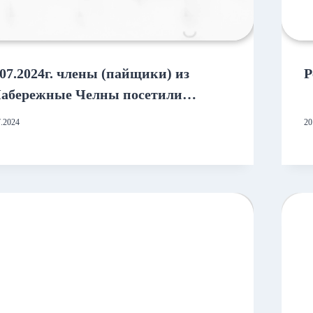
.07.2024г. члены (пайщики) из
Р
Набережные Челны посетили
ловной офис КПКГ «ГозПоддержка»
7.2024
20
г.Казань для ознакомления с
казателями деятельности за первое
лугодие 2024 года.