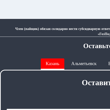
Член (пайщик) обязан солидарно нести субсидиарную ответ
«ГозПо
Оставьте
Казань
Альметьевск
Оставит