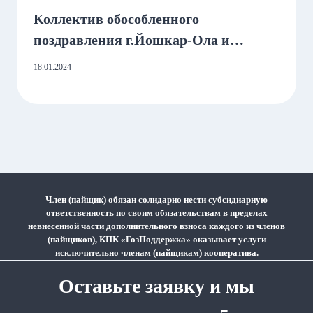
Коллектив обособленного
поздравления г.Йошкар-Ола и
Руководство Кооператива
18.01.2024
поздравляет с Днём Рождения
главного специалиста Артюшову
Марию Александровну
Член (пайщик) обязан солидарно нести субсидиарную
ответственность по своим обязательствам в пределах
невнесенной части дополнительного взноса каждого из членов
(пайщиков), КПК «ГозПоддержка» оказывает услуги
исключительно членам (пайщикам) кооператива.
Оставьте заявку и мы