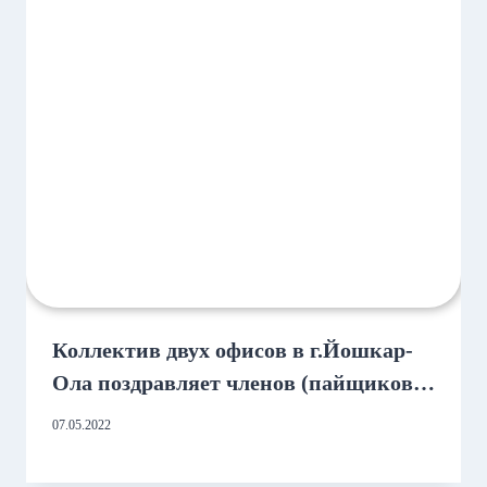
Коллектив двух офисов в г.Йошкар-
Ола поздравляет членов (пайщиков)
с днем Победы!
07.05.2022