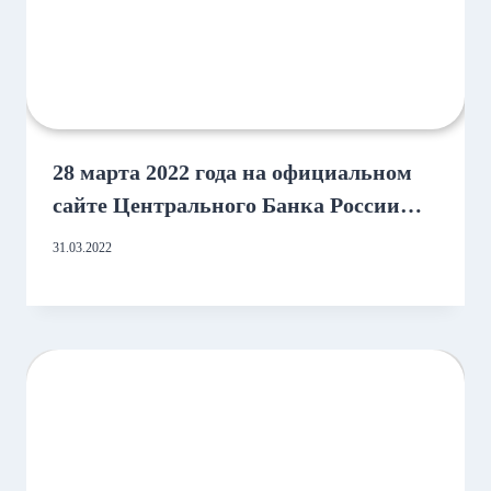
28 марта 2022 года на официальном
сайте Центрального Банка России
было опубликовано Информационное
31.03.2022
письмо о мерах поддержки на рынке
микрофинансирования № ИН-018-
44/42.