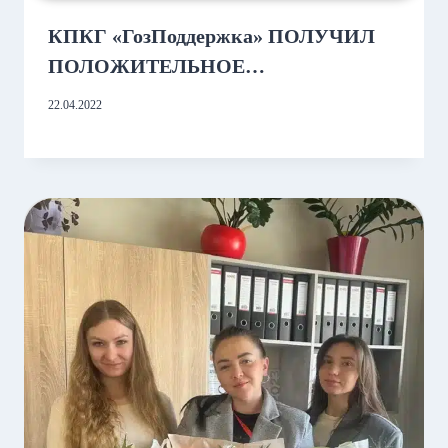
КПКГ «ГозПоддержка» ПОЛУЧИЛ
ПОЛОЖИТЕЛЬНОЕ
АУДИТОРСКОЕ ЗАКЛЮЧЕНИЕ!
22.04.2022