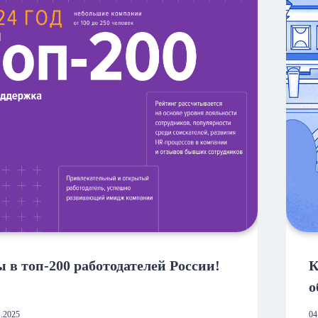
 в топ-200 работодателей России!
К
о
Р
1.2025
04