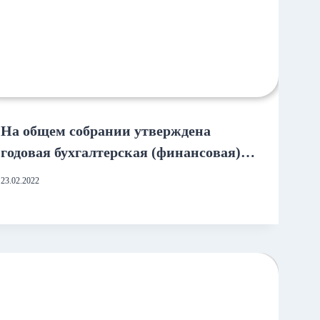
На общем собрании утверждена
годовая бухгалтерская (финансовая)
отчетность КПКГ «ГозПоддержка»
23.02.2022