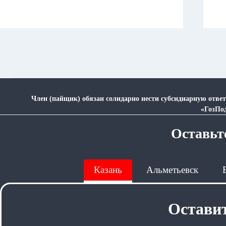
Член (пайщик) обязан солидарно нести субсидиарную ответ
«ГозПо
Оставьте
Казань
Альметьевск
Оставит