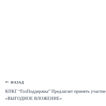
Навигация
НАЗАД
КПКГ “ГозПоддержка” Предлагает принять участие 
по
«ВЫГОДНОЕ ВЛОЖЕНИЕ»
записям