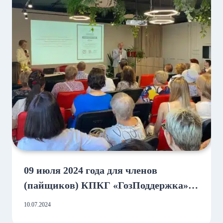
09 июля 2024 года для членов
(пайщиков) КПКГ «ГозПоддержка»
из г. Йошкар-Ола вновь была
10.07.2024
организована целевая экскурсионная