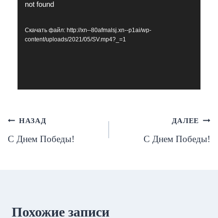
not found
и
д
Скачать файл: http://xn--80afmalsj.xn--p1ai/wp-
е
content/uploads/2021/05/SV.mp4?_=1
о
п
л
е
е
Навигация
НАЗАД
ДАЛЕЕ
р
С Днем Победы!
С Днем Победы!
по
записям
Похожие записи