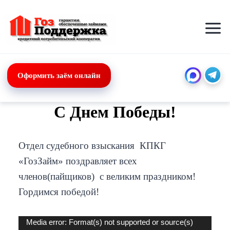
Перейти
к
содержимому
Оформить заём онлайн
С Днем Победы!
Отдел судебного взыскания КПКГ
«ГозЗайм» поздравляет всех
членов(пайщиков) с великим праздником!
Гордимся победой!
В
Media error: Format(s) not supported or source(s)